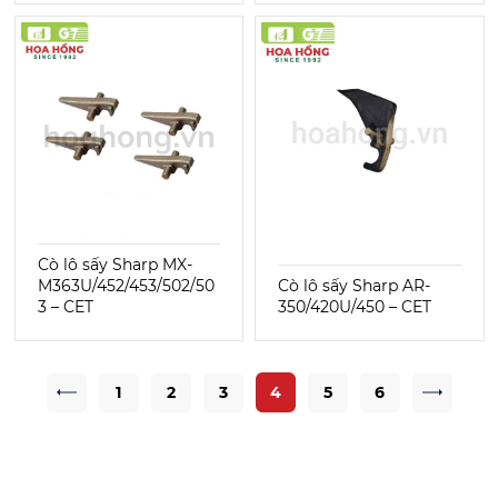
Cò lô sấy Sharp MX-
M363U/452/453/502/50
Cò lô sấy Sharp AR-
3 – CET
350/420U/450 – CET
1
2
3
4
5
6