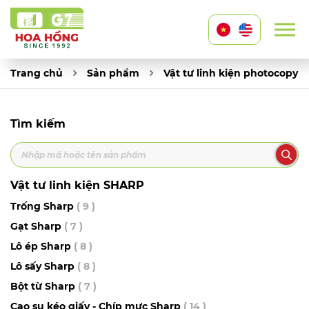
Trang chủ
Sản phẩm
Vật tư linh kiện photocopy
Tìm kiếm
Vật tư linh kiện SHARP
Trống Sharp
( 9 )
Gạt Sharp
( 7 )
Lô ép Sharp
( 8 )
Lô sấy Sharp
( 8 )
Bột từ Sharp
( 7 )
Cao su kéo giấy - Chíp mực Sharp
( 14 )