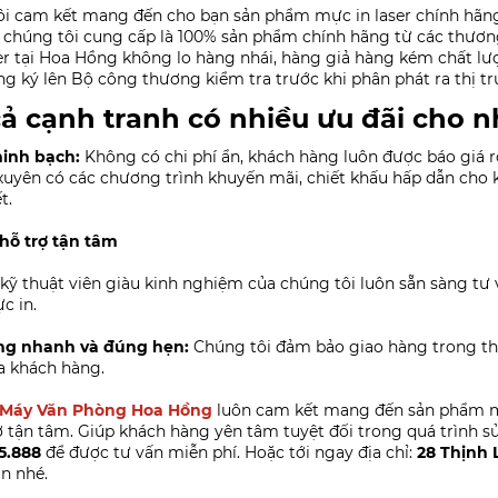
i cam kết mang đến cho bạn sản phẩm mực in laser chính hãng
 chúng tôi cung cấp là 100% sản phẩm chính hãng từ các thương 
r tại Hoa Hồng không lo hàng nhái, hàng giả hàng kém chất lượ
g ký lên Bộ công thương kiểm tra trước khi phân phát ra thị t
cả cạnh tranh có nhiều ưu đãi cho 
minh bạch:
Không có chi phí ẩn, khách hàng luôn được báo giá r
uyên có các chương trình khuyến mãi, chiết khấu hấp dẫn cho
ết.
hỗ trợ tận tâm
kỹ thuật viên giàu kinh nghiệm của chúng tôi luôn sẵn sàng tư 
c in.
ng nhanh và đúng hẹn:
Chúng tôi đảm bảo giao hàng trong th
a khách hàng.
ị Máy Văn Phòng Hoa Hồng
luôn cam kết mang đến sản phẩm mự
ợ tận tâm. Giúp khách hàng yên tâm tuyệt đối trong quá trình sử
5.888
để được tư vấn miễn phí. Hoặc tới ngay địa chỉ:
28 Thịnh 
n nhé.