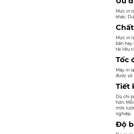
Ưu đ
Mực in l
khác. Dư
Chất
Mực in l
bản hay 
tài liệu
Tốc 
Máy in l
được số 
Tiết
Dù chi p
hơn. Mỗi
một lượn
nghiệp.
Độ b