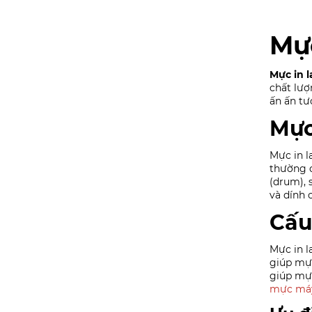
Mực
Mực in l
chất lượ
ấn ấn tư
Mực 
Mực in l
thường c
(drum), 
và dính 
Cấu
Mực in l
giúp mực
giúp mực
mực máy