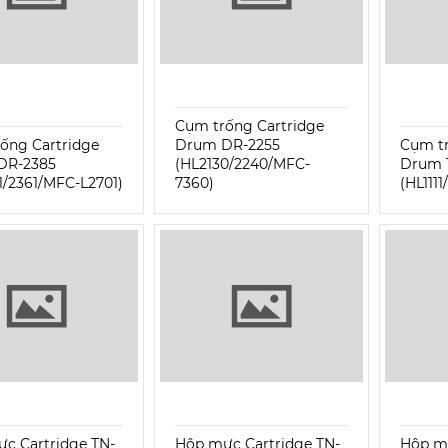
Cụm trống Cartridge
ống Cartridge
Drum DR-2255
Cụm tr
DR-2385
(HL2130/2240/MFC-
Drum 
1/2361/MFC-L2701)
7360)
(HL1111
c Cartridge TN-
Hộp mực Cartridge TN-
Hộp mự