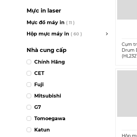
Mực in laser
Mực đổ máy in
( 11 )
Hộp mực máy in
( 60 )
Cụm tr
Nhà cung cấp
Drum 
(HL232
Chính Hãng
CET
Fuji
Mitsubishi
G7
Tomoegawa
Katun
Hộp mự