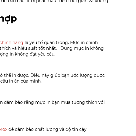
độ bền cao, ít bị phai màu theo thời gian và không
 hợp
chính hãng
là yếu tố quan trọng. Mực in chính
hích và hiệu suất tốt nhất.
Dùng mực in không
ượng in không đạt yêu cầu.
ó thể in được. Điều này giúp bạn ước lượng được
cầu in ấn của mình.
cần đảm bảo rằng mực in bạn mua tương thích với
rox
để đảm bảo chất lượng và độ tin cậy.