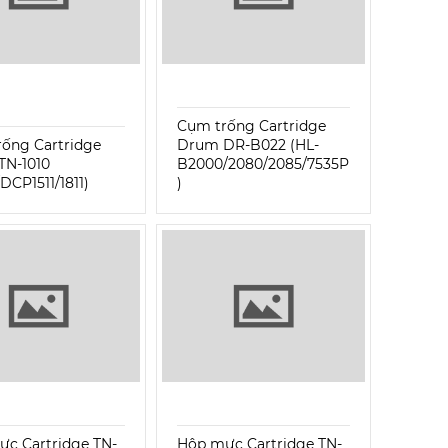
Cụm trống Cartridge
ống Cartridge
Drum DR-B022 (HL-
TN-1010
B2000/2080/2085/7535P
/DCP1511/1811)
)
c Cartridge TN-
Hộp mực Cartridge TN-