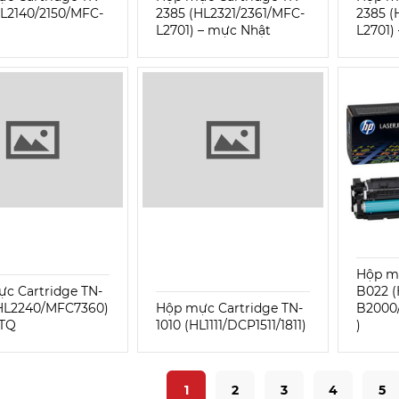
HL2140/2150/MFC-
2385 (HL2321/2361/MFC-
2385 (
L2701) – mực Nhật
L2701)
Hộp mự
c Cartridge TN-
B022 (
HL2240/MFC7360)
Hộp mực Cartridge TN-
B2000
 TQ
1010 (HL1111/DCP1511/1811)
)
1
2
3
4
5