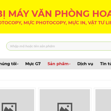
 BỊ MÁY VĂN PHÒNG HO
TOCOPY, MỰC PHOTOCOPY, MỰC IN, VẬT TƯ LI
húng tôi
Mực G7
Sản phẩm
Dịch vụ
Tin t