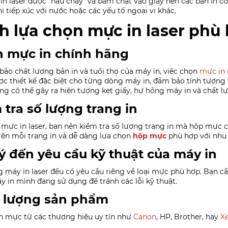
n laser được “nấu chảy” và bám chặt vào giấy nên các bản in có 
hi tiếp xúc với nước hoặc các yếu tố ngoại vi khác.
h lựa chọn mực in laser phù
 mực in chính hãng
ảo chất lượng bản in và tuổi thọ của máy in, việc chọn
mực in 
c thiết kế đặc biệt cho từng dòng máy in, đảm bảo tính tương t
ng có thể gây ra hiện tượng kẹt giấy, hư hỏng máy in và chất l
 tra số lượng trang in
mực in laser, bạn nên kiểm tra số lượng trang in mà hộp mực c
trên mỗi trang in và dễ dàng lựa chọn
hộp mực
phù hợp với nhu 
ý đến yêu cầu kỹ thuật của máy in
 máy in laser đều có yêu cầu riêng về loại mực phù hợp. Bạn 
 in mình đang sử dụng để tránh các lỗi kỹ thuật.
 lượng sản phẩm
n mực từ các thương hiệu uy tín như
Canon
, HP, Brother, hay
Xe