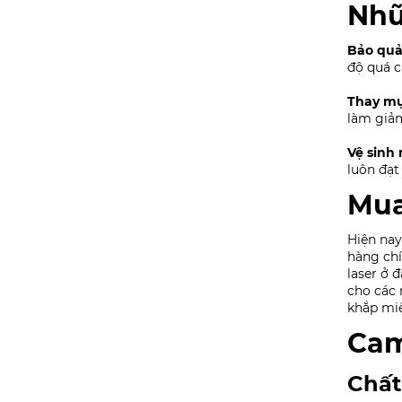
Nhữ
Bảo quả
độ quá 
Thay mự
làm giảm
Vệ sinh 
luôn đạt
Mua
Hiện nay
hàng chí
laser ở 
cho các 
khắp mi
Cam
Chất