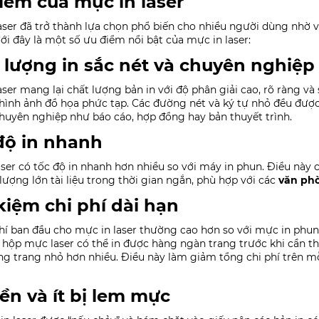
iểm của mực in laser
aser đã trở thành lựa chọn phổ biến cho nhiều người dùng nhờ v
ới đây là một số ưu điểm nổi bật của mực in laser:
 lượng in sắc nét và chuyên nghiệp
aser mang lại chất lượng bản in với độ phân giải cao, rõ ràng và s
hình ảnh đồ họa phức tạp. Các đường nét và ký tự nhỏ đều được 
 chuyên nghiệp như báo cáo, hợp đồng hay bản thuyết trình.
độ in nhanh
aser có tốc độ in nhanh hơn nhiều so với máy in phun. Điều này c
lượng lớn tài liệu trong thời gian ngắn, phù hợp với các
văn ph
 kiệm chi phí dài hạn
hí ban đầu cho mực in laser thường cao hơn so với mực in phun, n
 hộp mực laser có thể in được hàng ngàn trang trước khi cần th
g trang nhỏ hơn nhiều. Điều này làm giảm tổng chi phí trên mỗi
ền và ít bị lem mực