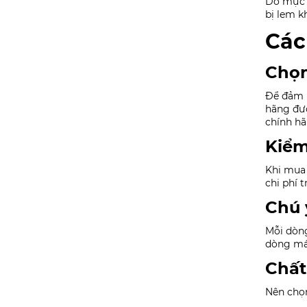
Do mực i
bị lem k
Các
Chọn
Để đảm b
hãng đượ
chính hã
Kiểm
Khi mua 
chi phí 
Chú 
Mỗi dòng
dòng máy
Chất
Nên chọ