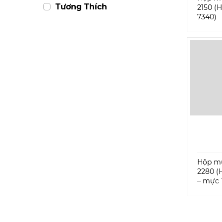
Tương Thích
2150 (
7340)
Hộp mự
2280 (
– mực