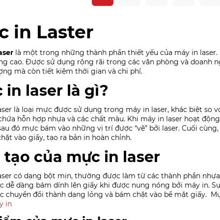
 in Laster
aser
là một trong những thành phần thiết yếu của máy in laser. 
ng cao. Được sử dụng rộng rãi trong các văn phòng và doanh ngh
ợng mà còn tiết kiệm thời gian và chi phí.
in laser là gì?
aser là loại mực được sử dụng trong máy in laser, khác biệt so 
hứa hỗn hợp nhựa và các chất màu. Khi máy in laser hoạt độn
sau đó mực bám vào những vị trí được “vẽ” bởi laser. Cuối cùng,
chặt vào giấy, tạo ra bản in hoàn chỉnh.
 tạo của mực in laser
aser có dạng bột mịn, thường được làm từ các thành phần nhựa,
 dễ dàng bám dính lên giấy khi được nung nóng bởi máy in. Sự k
 chuyển đổi thành dạng lỏng và bám chặt vào bề mặt giấy.
Mự
 in