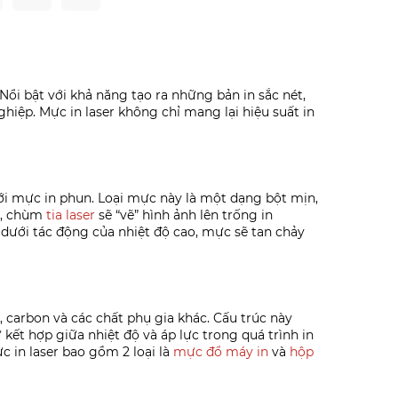
Nổi bật với khả năng tạo ra những bản in sắc nét,
iệp. Mực in laser không chỉ mang lại hiệu suất in
với mực in phun. Loại mực này là một dạng bột mịn,
g, chùm
tia laser
sẽ “vẽ” hình ảnh lên trống in
 dưới tác động của nhiệt độ cao, mực sẽ tan chảy
 carbon và các chất phụ gia khác. Cấu trúc này
ết hợp giữa nhiệt độ và áp lực trong quá trình in
c in laser bao gồm 2 loại là
mực đổ máy in
và
hộp