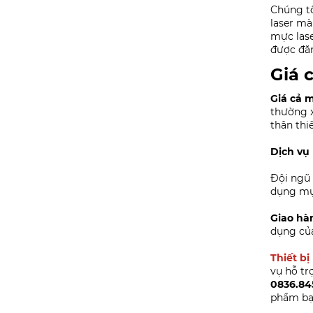
Chúng tô
laser mà
mực lase
được đăn
Giá 
Giá cả 
thường x
thân thi
Dịch vụ 
Đội ngũ 
dụng mự
Giao hà
dụng củ
Thiết b
vụ hỗ tr
0836.84
phẩm bạ