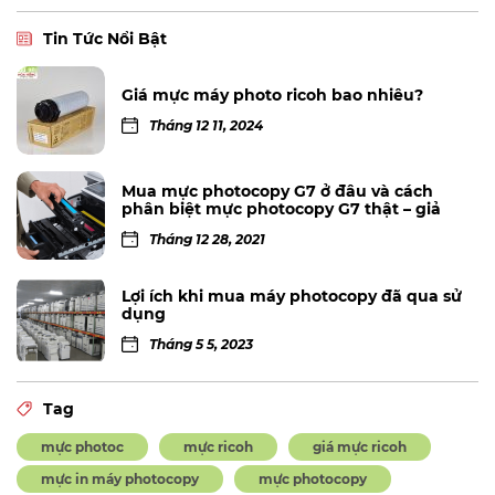
Tin Tức Nổi Bật
Giá mực máy photo ricoh bao nhiêu?
Tháng 12 11, 2024
Mua mực photocopy G7 ở đâu và cách
phân biệt mực photocopy G7 thật – giả
Tháng 12 28, 2021
Lợi ích khi mua máy photocopy đã qua sử
dụng
Tháng 5 5, 2023
Tag
mực photoc
mực ricoh
giá mực ricoh
mực in máy photocopy
mực photocopy