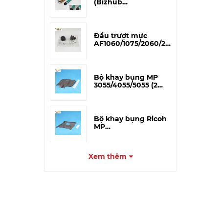
(Bizhub
195/215/206/226/266i/306i)
– CET Japan
Đầu trượt mực
AF1060/1075/2060/2075
(A293-3227) – Tương
thích
Bộ khay bụng MP
3055/4055/5055 (2
miếng)
Bộ khay bụng Ricoh
MP
3054/4054/5054/6054
(Khay to)
Xem thêm