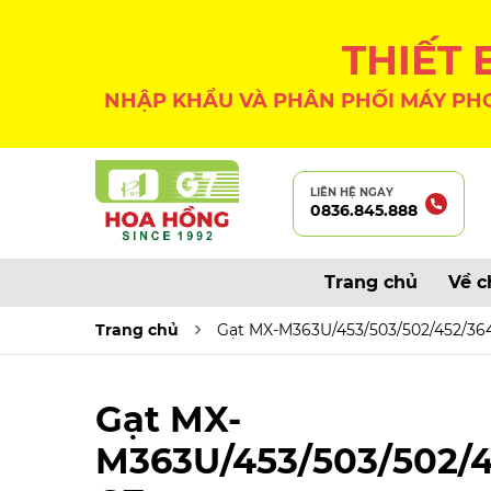
THIẾT
NHẬP KHẨU VÀ PHÂN PHỐI MÁY PHO
LIÊN HỆ NGAY
0836.845.888
Trang chủ
Về c
Trang chủ
Gạt MX-M363U/453/503/502/452/36
Gạt MX-
M363U/453/503/502/4