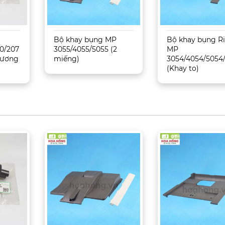
Bộ khay bụng MP
Bộ khay bụng R
0/207
3055/4055/5055 (2
MP
 Tương
miếng)
3054/4054/5054
(Khay to)