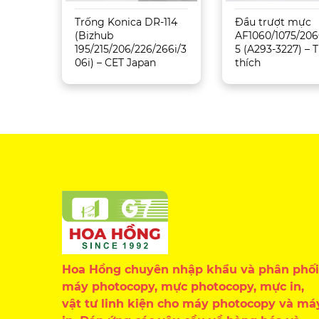
Sharp
Trống Konica DR-114
Đầu trượt mực
5071
(Bizhub
AF1060/1075/206
195/215/206/226/266i/3
5 (A293-3227) –
06i) – CET Japan
thích
Hoa Hồng chuyên nhập khẩu và phân phối
máy photocopy, mực photocopy, mực in,
vật tư linh kiện cho máy photocopy và má