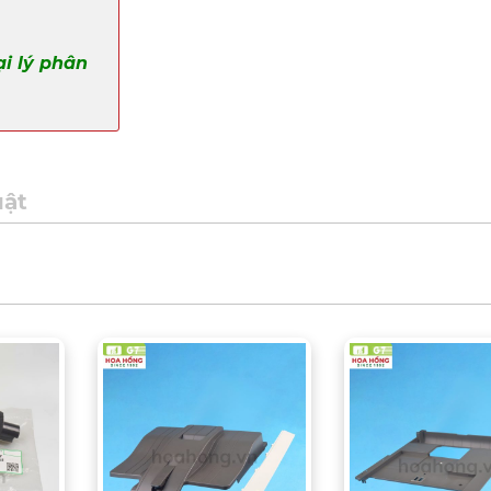
ại lý phân
uật