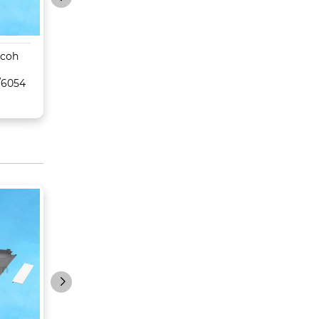
icoh
Sáp belt
Trống Toshiba
MPC6502/8002/6503/
E350/450/352/45
/6054
6003/Pro C5100s/5110s
CET
– CET