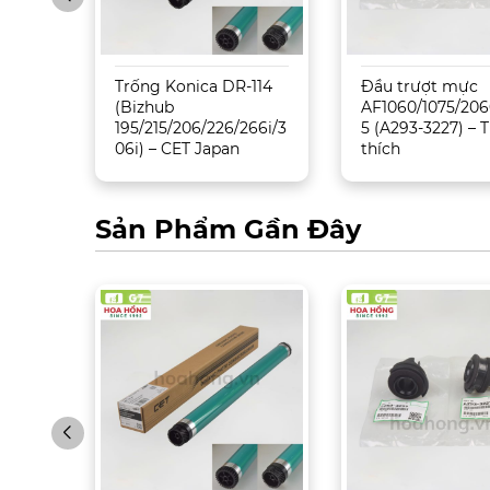
Trống Konica DR-114
Đầu trượt mực
5500/
(Bizhub
AF1060/1075/206
195/215/206/226/266i/3
5 (A293-3227) –
06i) – CET Japan
thích
Sản Phẩm Gần Đây