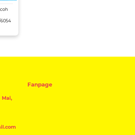
icoh
Máy Photocopy
Máy Photocopy
Konica Minolta Bizhub
Toshiba
/6054
C659/759
5516AC/6516AC/
C/8516AC
Fanpage
 Mai,
il.com