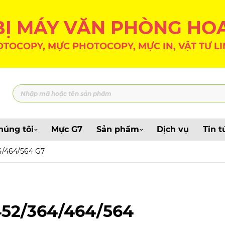
 BỊ MÁY VĂN PHÒNG HO
TOCOPY, MỰC PHOTOCOPY, MỰC IN, VẬT TƯ LI
húng tôi
Mực G7
Sản phẩm
Dịch vụ
Tin t
4/464/564 G7
52/364/464/564