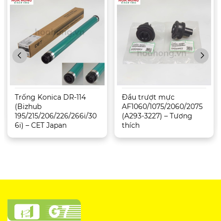
Trống Konica DR-114
Đầu trượt mực
(Bizhub
AF1060/1075/2060/2075
195/215/206/226/266i/30
(A293-3227) – Tương
6i) – CET Japan
thích