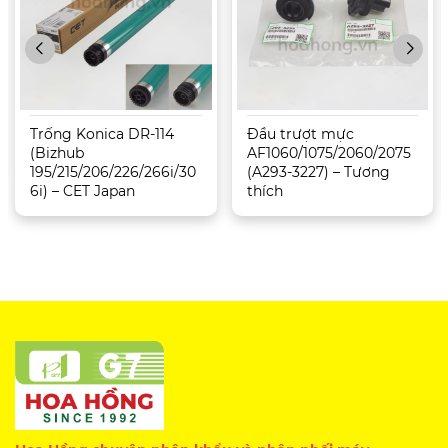
Trống Konica DR-114
Đầu trượt mực
(Bizhub
AF1060/1075/2060/2075
195/215/206/226/266i/30
(A293-3227) – Tương
6i) – CET Japan
thích