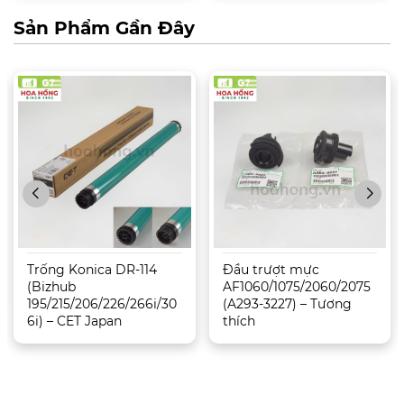
Sản Phẩm Gần Đây
Trống Konica DR-114
Đầu trượt mực
(Bizhub
AF1060/1075/2060/2075
195/215/206/226/266i/30
(A293-3227) – Tương
6i) – CET Japan
thích