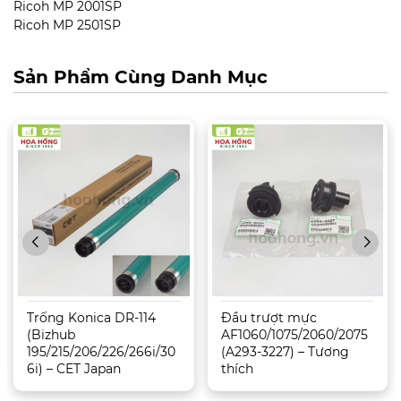
Ricoh MP 2001SP
Ricoh MP 2501SP
Sản Phẩm Cùng Danh Mục
Trống Konica DR-114
Đầu trượt mực
(Bizhub
AF1060/1075/2060/2075
195/215/206/226/266i/30
(A293-3227) – Tương
6i) – CET Japan
thích